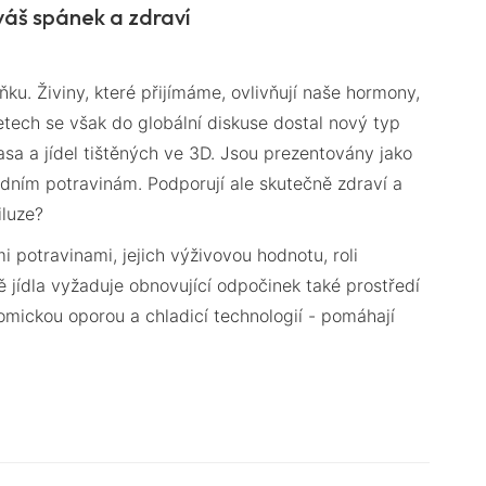
 váš spánek a zdraví
ňku. Živiny, které přijímáme, ovlivňují naše hormony,
tech se však do globální diskuse dostal nový typ
asa a jídel tištěných ve 3D. Jsou prezentovány jako
írodním potravinám. Podporují ale skutečně zdraví a
iluze?
 potravinami, jejich výživovou hodnotu, roli
ě jídla vyžaduje obnovující odpočinek také prostředí
mickou oporou a chladicí technologií - pomáhají