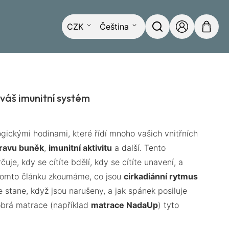
Můj košík
Hledat
Můj
Přejít
Měna
Jazyk
CZK
Čeština
účet
na
obsah
 váš imunitní systém
gickými hodinami, které řídí mnoho vašich vnitřních
ravu buněk
,
imunitní aktivitu
a další. Tento
je, kdy se cítíte bdělí, kdy se cítíte unavení, a
V tomto článku zkoumáme, co jsou
cirkadiánní rytmus
se stane, když jsou narušeny, a jak spánek posiluje
obrá matrace (například
matrace NadaUp
) tyto