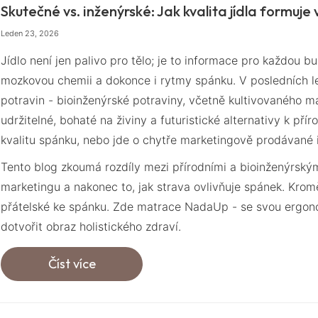
Skutečné vs. inženýrské: Jak kvalita jídla formuje
Leden 23, 2026
Jídlo není jen palivo pro tělo; je to informace pro každou bu
mozkovou chemii a dokonce i rytmy spánku. V posledních le
potravin - bioinženýrské potraviny, včetně kultivovaného m
udržitelné, bohaté na živiny a futuristické alternativy k př
kvalitu spánku, nebo jde o chytře marketingově prodávané 
Tento blog zkoumá rozdíly mezi přírodními a bioinženýrskými
marketingu a nakonec to, jak strava ovlivňuje spánek. Krom
přátelské ke spánku. Zde matrace NadaUp - se svou ergono
dotvořit obraz holistického zdraví.
Číst více