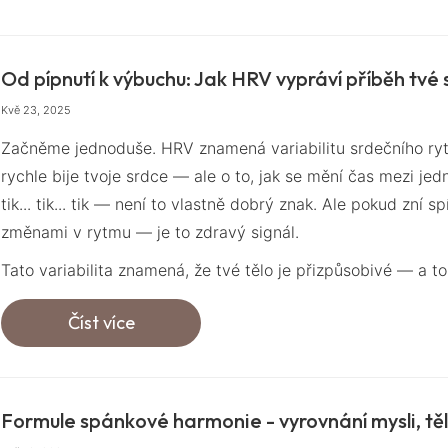
Od pípnutí k výbuchu: Jak HRV vypráví příběh tv
Kvě 23, 2025
Začněme jednoduše. HRV znamená variabilitu srdečního rytmu
rychle bije tvoje srdce — ale o to, jak se mění čas mezi j
tik... tik... tik — není to vlastně dobrý znak. Ale pokud zní spíše
změnami v rytmu — je to zdravý signál.
Tato variabilita znamená, že tvé tělo je přizpůsobivé — a to 
Číst více
Formule spánkové harmonie - vyrovnání mysli, t