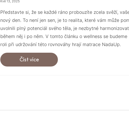
Kvě 13, 2025
Představte si, že se každé ráno probouzíte zcela svěží, vaš
nový den. To není jen sen, je to realita, které vám může
uvolnili plný potenciál svého těla, je nezbytné harmonizov
během něj i po něm. V tomto článku o wellness se budeme 
roli při udržování této rovnováhy hrají matrace NadaUp.
Číst více