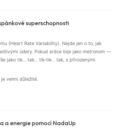
é spánkové superschopnosti
 (Heart Rate Variability). Nejde jen o to, jak
ednotlivými údery. Pokud srdce bije jako metronom —
 jako tik... tak... tik-tik... tak, s přirozenými
je velmi důležité.
ěla a energie pomocí NadaUp