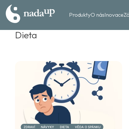
Produkty
O nás
Inovace
Z
Dieta
ZDRAVÍ
NÁVYKY
DIETA
VĚDA O SPÁNKU