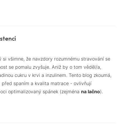
stencí
ý si všimne, že navzdory rozumnému stravování se
nost se pomalu zvyšuje. Aniž by o tom věděl/a,
dinou cukru v krvi a inzulinem. Tento blog zkoumá,
ály před spaním a kvalita matrace - ovlivňují
omoci optimalizovaný spánek (zejména
na lačno
).