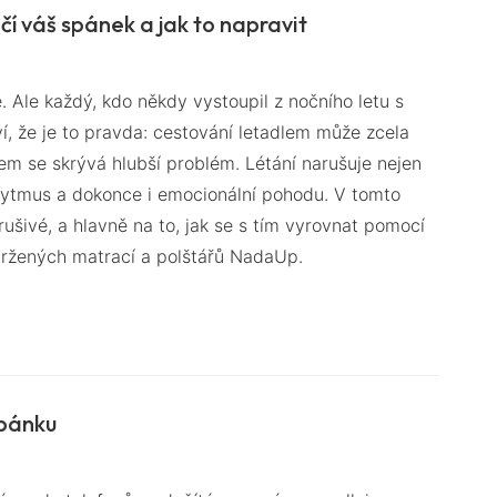
čí váš spánek a jak to napravit
. Ale každý, kdo někdy vystoupil z nočního letu s
, že je to pravda: cestování letadlem může zcela
lem se skrývá hlubší problém. Létání narušuje nejen
 rytmus a dokonce i emocionální pohodu. V tomto
ušivé, a hlavně na to, jak se s tím vyrovnat pomocí
vržených matrací a polštářů NadaUp.
spánku