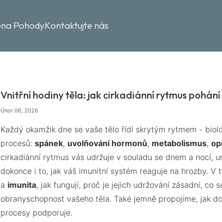
óna Pohody
Kontaktujte nás
Vnitřní hodiny těla: jak cirkadiánní rytmus pohání
Únor 06, 2026
Každý okamžik dne se vaše tělo řídí skrytým rytmem - biolo
procesů:
spánek
,
uvolňování hormonů
,
metabolismus
,
op
cirkadiánní rytmus vás udržuje v souladu se dnem a nocí, urču
dokonce i to, jak váš imunitní systém reaguje na hrozby. 
a
imunita
, jak fungují, proč je jejich udržování zásadní, co 
obranyschopnost vašeho těla. Také jemně propojíme, jak d
procesy podporuje.