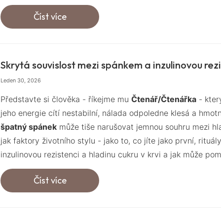
Číst více
Skrytá souvislost mezi spánkem a inzulinovou rezi
Leden 30, 2026
Představte si člověka - říkejme mu
Čtenář/Čtenářka
- kter
jeho energie cítí nestabilní, nálada odpoledne klesá a hmot
špatný spánek
může tiše narušovat jemnou souhru mezi hla
jak faktory životního stylu - jako to, co jíte jako první, ritu
inzulinovou rezistenci a hladinu cukru v krvi a jak může p
Číst více