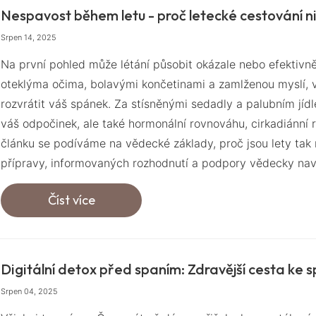
Nespavost během letu - proč letecké cestování ni
Srpen 14, 2025
Na první pohled může létání působit okázale nebo efektivně
oteklýma očima, bolavými končetinami a zamlženou myslí, ví
rozvrátit váš spánek. Za stísněnými sedadly a palubním jíd
váš odpočinek, ale také hormonální rovnováhu, cirkadiánní
článku se podíváme na vědecké základy, proč jsou lety tak r
přípravy, informovaných rozhodnutí a podpory vědecky na
Číst více
Digitální detox před spaním: Zdravější cesta ke 
Srpen 04, 2025