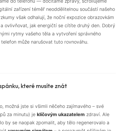
íráme do telefonů — dočítáme zprávy, scrollujeme
gitální zařízení téměř neoddělitelnou součástí našeho
ýzkumy však odhalují, že noční expozice obrazovkám
 ovlivňovat, jak energičtí se cítíte druhý den. Dobrý
zenými rytmy vašeho těla a vytvoření správného
 telefon může narušovat tuto rovnováhu.
 spánku, které musíte znát
, možná jste si všimli něčeho zajímavého – své
tepů za minutu) je
klíčovým ukazatelem
zdraví. Ale
lo by se naopak zpomalit, aby tělo regenerovalo a
 být
varovným signálem
– a porozumět příčinám je