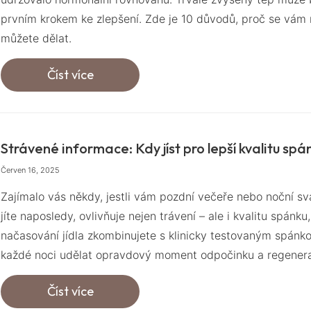
prvním krokem ke zlepšení. Zde je 10 důvodů, proč se vám m
můžete dělat.
Číst více
Strávené informace: Kdy jíst pro lepší kvalitu spá
Červen 16, 2025
Zajímalo vás někdy, jestli vám pozdní večeře nebo noční s
jíte naposledy, ovlivňuje nejen trávení – ale i kvalitu spán
načasování jídla zkombinujete s klinicky testovaným spánk
každé noci udělat opravdový moment odpočinku a regener
Číst více