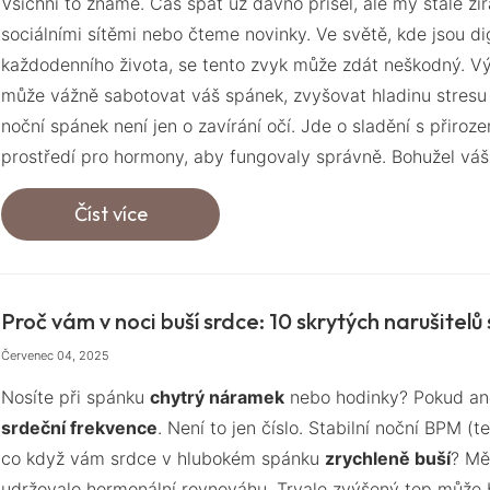
Všichni to známe. Čas spát už dávno přišel, ale my stále z
sociálními sítěmi nebo čteme novinky. Ve světě, kde jsou di
každodenního života, se tento zvyk může zdát neškodný. V
může vážně sabotovat váš spánek, zvyšovat hladinu stresu a
noční spánek není jen o zavírání očí. Jde o sladění s přiro
prostředí pro hormony, aby fungovaly správně. Bohužel váš
Číst více
Proč vám v noci buší srdce: 10 skrytých narušitelů
Červenec 04, 2025
Nosíte při spánku
chytrý náramek
nebo hodinky? Pokud ano
srdeční frekvence
. Není to jen číslo. Stabilní noční BPM (
co když vám srdce v hlubokém spánku
zrychleně buší
? Mě
udržovalo hormonální rovnováhu. Trvale zvýšený tep může