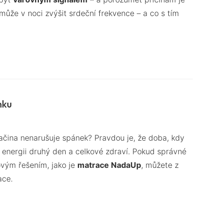
ůže v noci zvýšit srdeční frekvence – a co s tím
nku
vačina nenarušuje spánek? Pravdou je, že doba, kdy
ku, energii druhý den a celkové zdraví. Pokud správné
ovým řešením, jako je
matrace NadaUp
, můžete z
ace.