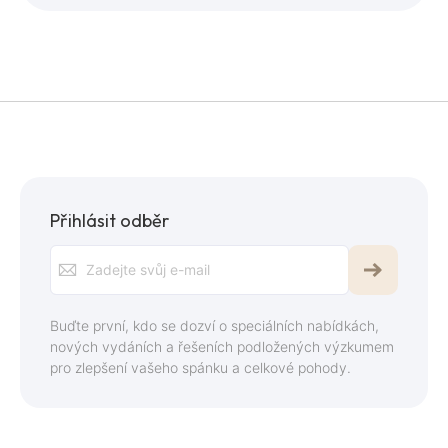
Přihlásit odběr
Přihlaste
se
k
Buďte první, kdo se dozví o speciálních nabídkách,
odběru
nových vydáních a řešeních podložených výzkumem
pro zlepšení vašeho spánku a celkové pohody.
zpravodaje: