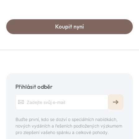
Koupit nyní
Přihlásit odběr
Přihlaste
se
k
Buďte první, kdo se dozví o speciálních nabídkách,
odběru
nových vydáních a řešeních podložených výzkumem
pro zlepšení vašeho spánku a celkové pohody.
zpravodaje: