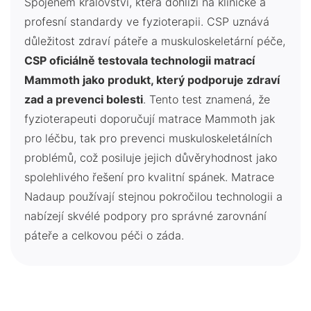
Spojeném království, která dohlíží na klinické a
profesní standardy ve fyzioterapii. CSP uznává
důležitost zdraví páteře a muskuloskeletární péče,
CSP oficiálně testovala technologii matrací
Mammoth jako produkt, který podporuje zdraví
zad a prevenci bolesti
. Tento test znamená, že
fyzioterapeuti doporučují matrace Mammoth jak
pro léčbu, tak pro prevenci muskuloskeletálních
problémů, což posiluje jejich důvěryhodnost jako
spolehlivého řešení pro kvalitní spánek. Matrace
Nadaup používají stejnou pokročilou technologii a
nabízejí skvélé podpory pro správné zarovnání
páteře a celkovou péči o záda.