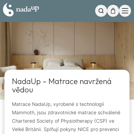
Můj košík
Hledat
NadaUp – Matrace navržená
vědou
Matrace NadaUp, vyrobené s technologií
Mammoth, jsou zdravotnické matrace schválené
Chartered Society of Physiotherapy (CSP) ve
Velké Británii. Splňují pokyny NICE pro prevenci