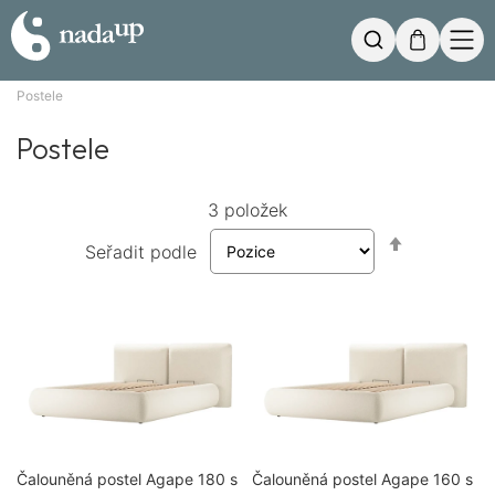
Můj košík
Hledat
Postele
Postele
3
položek
Nastavit
Seřadit podle
sestupně
Čalouněná postel Agape 180 s
Čalouněná postel Agape 160 s