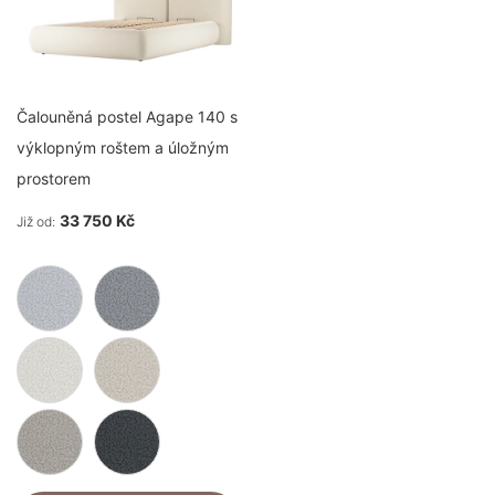
Čalouněná postel Agape 140 s
výklopným roštem a úložným
prostorem
33 750 Kč
Již od