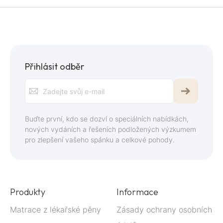
Přihlásit odběr
Přihlaste
se
k
Buďte první, kdo se dozví o speciálních nabídkách,
odběru
nových vydáních a řešeních podložených výzkumem
pro zlepšení vašeho spánku a celkové pohody.
zpravodaje:
Produkty
Informace
Matrace z lékařské pěny
Zásady ochrany osobních