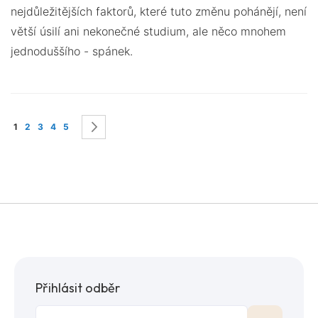
nejdůležitějších faktorů, které tuto změnu pohánějí, není
větší úsilí ani nekonečné studium, ale něco mnohem
jednoduššího - spánek.
Stránka
Právě si prohlížíte stránku
Stránka
Stránka
Stránka
Stránka
Stránka
Následující
1
2
3
4
5
Přihlásit odběr
Přihlaste