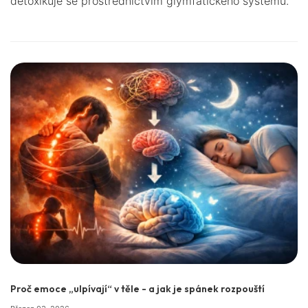
detoxikuje se prostřednictvím glymfatického systému.
Proč emoce „ulpívají“ v těle - a jak je spánek rozpouští