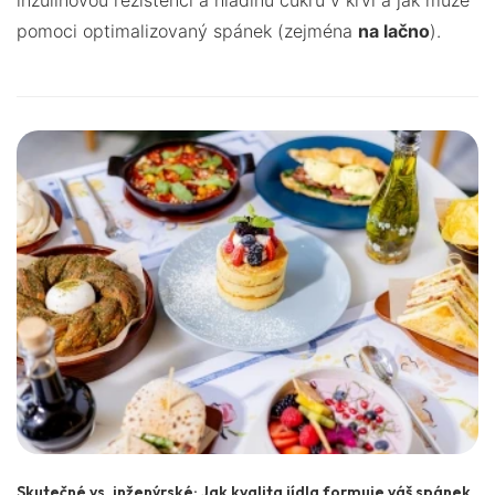
inzulinovou rezistenci a hladinu cukru v krvi a jak může
pomoci optimalizovaný spánek (zejména
na lačno
).
Skutečné vs. inženýrské: Jak kvalita jídla formuje váš spánek