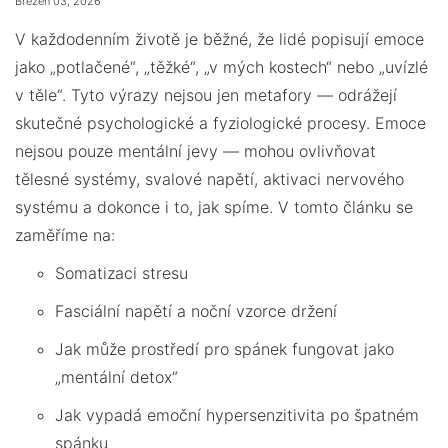
Březen 03, 2026
V každodenním životě je běžné, že lidé popisují emoce
jako „potlačené“, „těžké“, „v mých kostech“ nebo „uvízlé
v těle“. Tyto výrazy nejsou jen metafory — odrážejí
skutečné psychologické a fyziologické procesy. Emoce
nejsou pouze mentální jevy — mohou ovlivňovat
tělesné systémy, svalové napětí, aktivaci nervového
systému a dokonce i to, jak spíme. V tomto článku se
zaměříme na:
Somatizaci stresu
Fasciální napětí a noční vzorce držení
Jak může prostředí pro spánek fungovat jako
„mentální detox“
Jak vypadá emoční hypersenzitivita po špatném
spánku