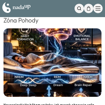
Můj košík
Hledat
Zóna Pohody
Neuroplasticita během spánku: jak mozek obnovuje vaše