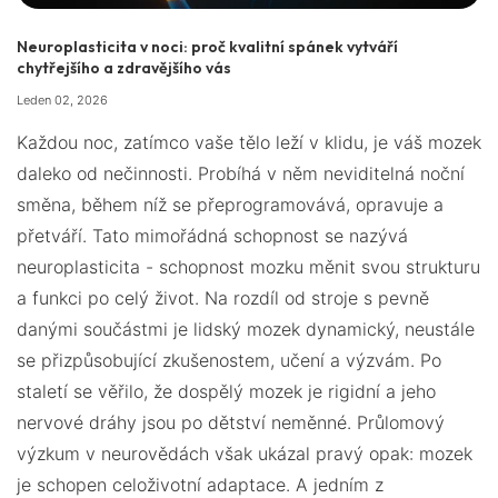
Neuroplasticita v noci: proč kvalitní spánek vytváří
chytřejšího a zdravějšího vás
Leden 02, 2026
Každou noc, zatímco vaše tělo leží v klidu, je váš mozek
daleko od nečinnosti. Probíhá v něm neviditelná noční
směna, během níž se přeprogramovává, opravuje a
přetváří. Tato mimořádná schopnost se nazývá
neuroplasticita - schopnost mozku měnit svou strukturu
a funkci po celý život. Na rozdíl od stroje s pevně
danými součástmi je lidský mozek dynamický, neustále
se přizpůsobující zkušenostem, učení a výzvám. Po
staletí se věřilo, že dospělý mozek je rigidní a jeho
nervové dráhy jsou po dětství neměnné. Průlomový
výzkum v neurovědách však ukázal pravý opak: mozek
je schopen celoživotní adaptace. A jedním z