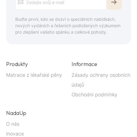
se
k
Buďte první, kdo se dozví o speciálních nabídkách,
odběru
nových vydáních a řešeních podložených výzkumem
pro zlepšení vašeho spánku a celkové pohody.
zpravodaje:
Produkty
Informace
Matrace z lékařské pěny
Zásady ochrany osobních
údajů
Obchodní podmínky
NadaUp
O nás
Inovace