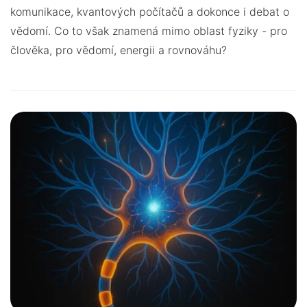
komunikace, kvantových počítačů a dokonce i debat o
vědomí. Co to však znamená mimo oblast fyziky - pro
člověka, pro vědomí, energii a rovnováhu?