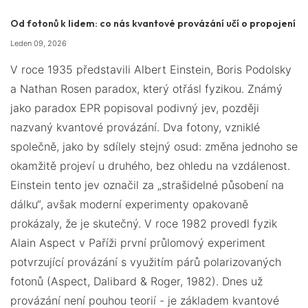
Od fotonů k lidem: co nás kvantové provázání učí o propojení
Leden 09, 2026
V roce 1935 představili Albert Einstein, Boris Podolsky
a Nathan Rosen paradox, který otřásl fyzikou. Známý
jako paradox EPR popisoval podivný jev, později
nazvaný kvantové provázání. Dva fotony, vzniklé
společně, jako by sdílely stejný osud: změna jednoho se
okamžitě projeví u druhého, bez ohledu na vzdálenost.
Einstein tento jev označil za „strašidelné působení na
dálku“, avšak moderní experimenty opakovaně
prokázaly, že je skutečný. V roce 1982 provedl fyzik
Alain Aspect v Paříži první průlomový experiment
potvrzující provázání s využitím párů polarizovaných
fotonů (Aspect, Dalibard & Roger, 1982). Dnes už
provázání není pouhou teorií - je základem kvantové