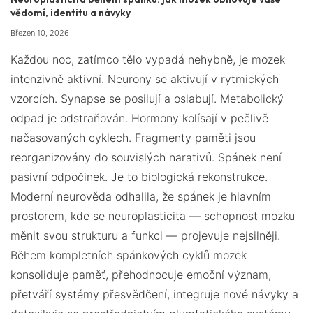
vědomí, identitu a návyky
Březen 10, 2026
Každou noc, zatímco tělo vypadá nehybně, je mozek
intenzivně aktivní. Neurony se aktivují v rytmických
vzorcích. Synapse se posilují a oslabují. Metabolický
odpad je odstraňován. Hormony kolísají v pečlivě
načasovaných cyklech. Fragmenty paměti jsou
reorganizovány do souvislých narativů. Spánek není
pasivní odpočinek. Je to biologická rekonstrukce.
Moderní neurověda odhalila, že spánek je hlavním
prostorem, kde se neuroplasticita — schopnost mozku
měnit svou strukturu a funkci — projevuje nejsilněji.
Během kompletních spánkových cyklů mozek
konsoliduje paměť, přehodnocuje emoční význam,
přetváří systémy přesvědčení, integruje nové návyky a