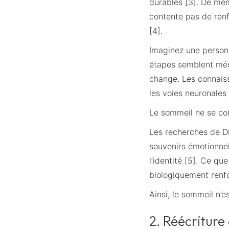
durables [3]. De mêm
contente pas de ren
[4].
Imaginez une person
étapes semblent méc
change. Les connaiss
les voies neuronales 
Le sommeil ne se con
Les recherches de Di
souvenirs émotionnel
l’identité [5]. Ce q
biologiquement renfo
Ainsi, le sommeil n’
2. Réécriture