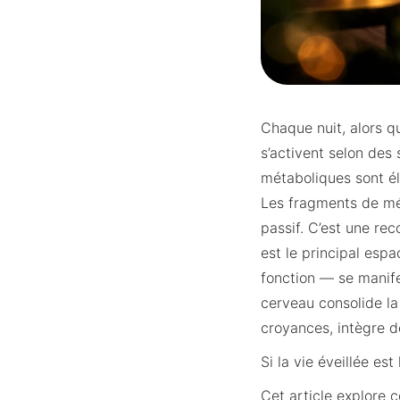
Chaque nuit, alors q
s’activent selon des
métaboliques sont é
Les fragments de mém
passif. C’est une re
est le principal esp
fonction — se manife
cerveau consolide la
croyances, intègre d
Si la vie éveillée est
Cet article explore 