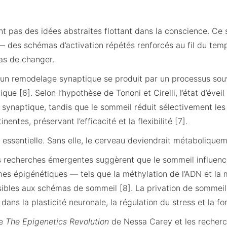
t pas des idées abstraites flottant dans la conscience. Ce
des schémas d’activation répétés renforcés au fil du temp
as de changer.
 un remodelage synaptique se produit par un processus so
que [6]. Selon l’hypothèse de Tononi et Cirelli, l’état d’éve
 synaptique, tandis que le sommeil réduit sélectivement les
nentes, préservant l’efficacité et la flexibilité [7].
t essentielle. Sans elle, le cerveau deviendrait métabolique
recherches émergentes suggèrent que le sommeil influence
s épigénétiques — tels que la méthylation de l’ADN et la 
ibles aux schémas de sommeil [8]. La privation de sommeil 
ans la plasticité neuronale, la régulation du stress et la fo
me
The Epigenetics Revolution
de Nessa Carey et les recher