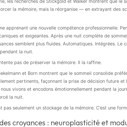
e, les recherches de Stickgold et Walker montrent que le 
forcer la mémoire, mais la réorganise — en extrayant des s
ne apprenant une nouvelle compétence professionnelle. Pend
aniques et exigeantes. Après une nuit complète de sommei
ances semblent plus fluides. Automatiques. Intégrées. Le c
pendant la nuit.
tente pas de préserver la mémoire. Il la raffine.
ekelmann et Born montrent que le sommeil consolide préfér
lement pertinents, façonnant la prise de décision future et 
ue nous vivons et encodons émotionnellement pendant la jour
rcé la nuit.
est pas seulement un stockage de la mémoire. C’est une format
 des croyances : neuroplasticité et mod