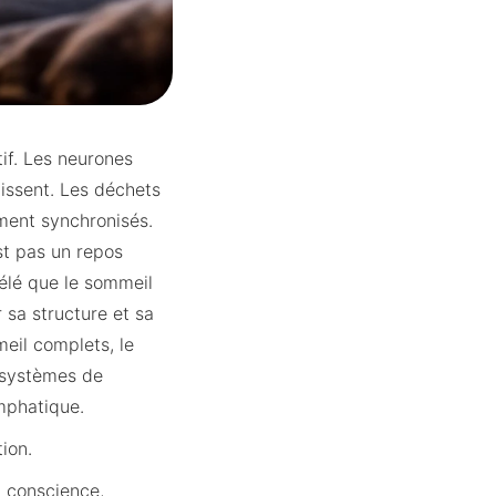
if. Les neurones
lissent. Les déchets
ment synchronisés.
st pas un repos
vélé que le sommeil
 sa structure et sa
eil complets, le
s systèmes de
mphatique.
tion.
a conscience,