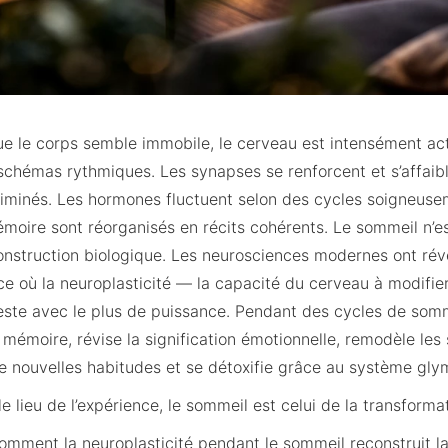
ue le corps semble immobile, le cerveau est intensément act
 schémas rythmiques. Les synapses se renforcent et s’affaib
liminés. Les hormones fluctuent selon des cycles soigneuse
oire sont réorganisés en récits cohérents. Le sommeil n’e
construction biologique. Les neurosciences modernes ont ré
ace où la neuroplasticité — la capacité du cerveau à modifier
ste avec le plus de puissance. Pendant des cycles de somm
 mémoire, révise la signification émotionnelle, remodèle le
e nouvelles habitudes et se détoxifie grâce au système gly
 le lieu de l’expérience, le sommeil est celui de la transforma
comment la neuroplasticité pendant le sommeil reconstruit l