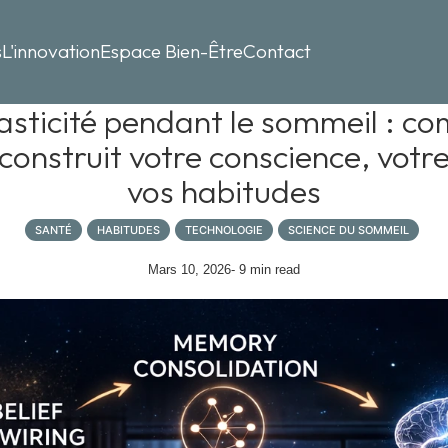
s
L'innovation
Espace Bien-Être
Contact
sticité pendant le sommeil : c
onstruit votre conscience, votre
vos habitudes
SANTÉ
HABITUDES
TECHNOLOGIE
SCIENCE DU SOMMEIL
Mars 10, 2026
- 9 min read