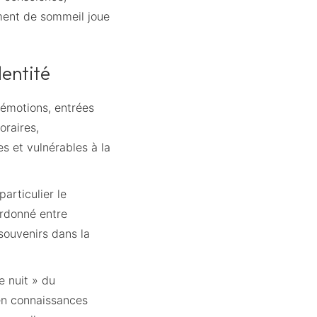
ement de sommeil joue
dentité
 émotions, entrées
oraires,
s et vulnérables à la
rticulier le
ordonné entre
 souvenirs dans la
e nuit » du
 en connaissances