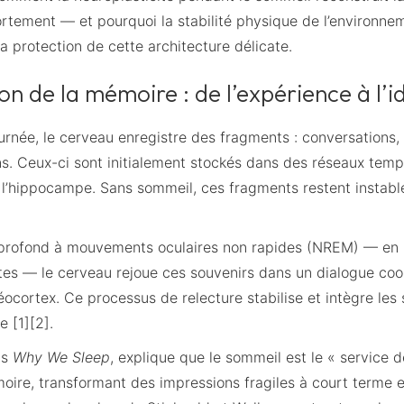
portement — et pourquoi la stabilité physique de l’environn
la protection de cette architecture délicate.
on de la mémoire : de l’expérience à l’i
ournée, le cerveau enregistre des fragments : conversations,
ons. Ceux-ci sont initialement stockés dans des réseaux temp
l’hippocampe. Sans sommeil, ces fragments restent instable
profond à mouvements oculaires non rapides (NREM) — en pa
tes — le cerveau rejoue ces souvenirs dans un dialogue co
éocortex. Ce processus de relecture stabilise et intègre les
 [1][2].
ns
Why We Sleep
, explique que le sommeil est le « service d
oire, transformant des impressions fragiles à court terme