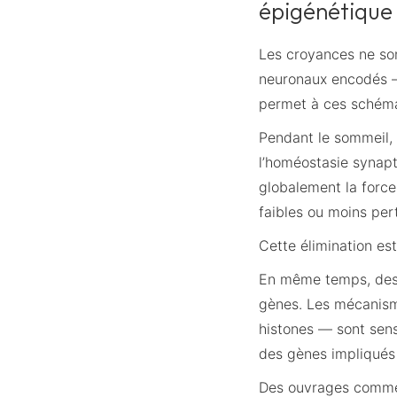
épigénétique
Les croyances ne son
neuronaux encodés — 
permet à ces schém
Pendant le sommeil,
l’homéostasie synapti
globalement la force
faibles ou moins perti
Cette élimination es
En même temps, des 
gènes. Les mécanisme
histones — sont sens
des gènes impliqués d
Des ouvrages com