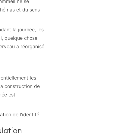
sommeil ne se
chémas et du sens
ant la journée, les
l, quelque chose
erveau a réorganisé
entiellement les
la construction de
née est
ion de l’identité.
ulation