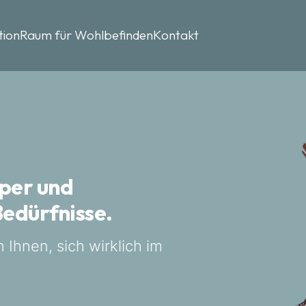
tion
Raum für Wohlbefinden
Kontakt
rper und
Bedürfnisse.
n Ihnen, sich wirklich im